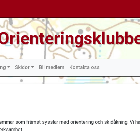
Orienteringsklubbe
ing
Skidor
Bli medlem
Kontakta oss
emmar som främst sysslar med orientering och skidåkning. Vi h
verksamhet.