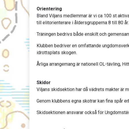
Orientering
Bland Viljans medlemmar är vi ca 100 st aktiva
till elitorienterare i åldersgrupperna 8 till 80 år.
Träningen bedrivs både enskilt och gemensamt
Klubben bedriver en omfattande ungdomsverksam
idrottsplats skogen.
Årliga arrangemang är nationell OL-tävling, Hit
Skidor
Viljans skidsektion har då vädrets makter är 
Genom klubbens egna skotrar kan fina spår e
Skidsektionen ansvarar också för Ungdomstäv