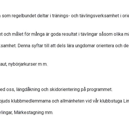
 som regelbundet deltar i tränings- och tävlingsverksamhet i orien
 och målet för många är goda resultat i tävlingar såsom olika 
het. Denna syftar till att dels lära ungdomar orientera och del
taut, nybörjarkurser m m.
med oss, längdåkning och skidorientering på programmet.
rbjuds klubbmedlemmarna och allmänheten vid vår klubbstuga Li
lingar, Märkestagning mm.