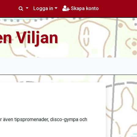
Logga in
Skapa konto
n Viljan
ar även tipspromenader, disco-gympa och