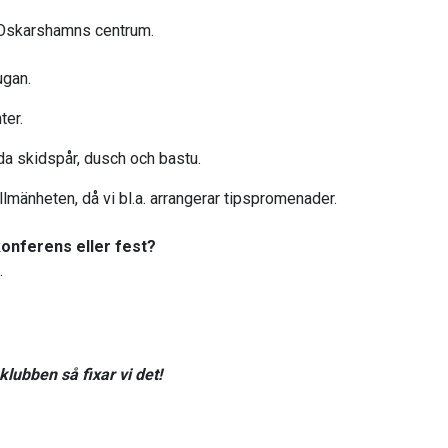
V Oskarshamns centrum.
tugan.
ter.
rda skidspår, dusch och bastu.
llmänheten, då vi bl.a. arrangerar tipspromenader.
 konferens eller fest?
.
klubben så fixar vi det!