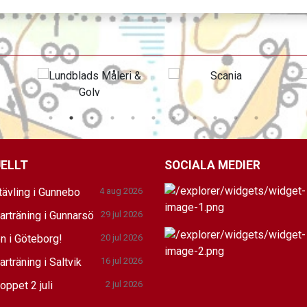
ELLT
SOCIALA MEDIER
tävling i Gunnebo
4 aug 2026
rträning i Gunnarsö
29 jul 2026
n i Göteborg!
20 jul 2026
träning i Saltvik
16 jul 2026
oppet 2 juli
2 jul 2026