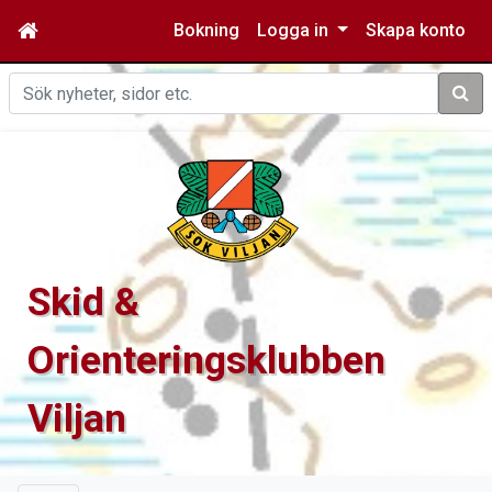
Bokning
Logga in
Skapa konto
Sök
Skid &
Orienteringsklubben
Viljan