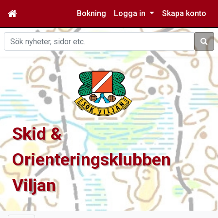
Bokning
Logga in
Skapa konto
Sök
Skid &
Orienteringsklubben
Viljan