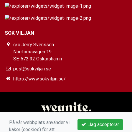
SOK VILJAN
c/o Jerry Svensson
Norrtornsvägen 19
SE-572 32 Oskarshamn
post@sokviljan.se
https://www.sokviljan.se/
På vår webbplats använder vi
Jag accepterar
kakor (cookies) för att