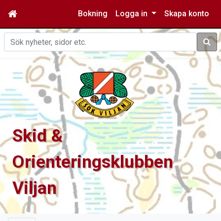
Bokning
Logga in
Skapa konto
Sök
Skid &
Orienteringsklubben
Viljan