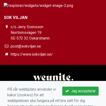
SOK VILJAN
c/o Jerry Svensson
Norrtornsvägen 19
SE-572 32 Oskarshamn
post@sokviljan.se
https://www.sokviljan.se/
På vår webbplats använder vi
Jag accepterar
kakor (cookies) för att
webbplatsen ska fungera på ett bra sätt för dig.