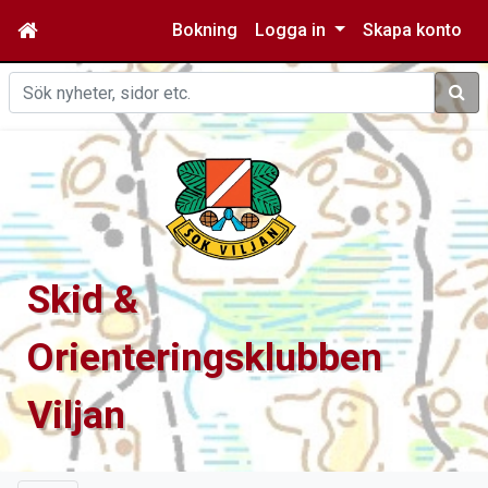
Bokning
Logga in
Skapa konto
Sök
Skid &
Orienteringsklubben
Viljan