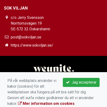
SOK VILJAN
c/o Jerry Svensson
Norrtornsvägen 19
SE-572 32 Oskarshamn
post@sokviljan.se
https://www.sokviljan.se/
På vår webbplats använder vi
Jag accepterar
kakor (cookies) för att
webbplatsen ska fungera på ett bra sätt för dig.
Genom att surfa vidare godkänner du att vi använder
kakor.
Mer information om cookies
.