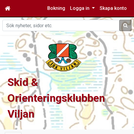
Bokning
Logga in
Skapa konto
Sök
Skid &
Orienteringsklubben
Viljan