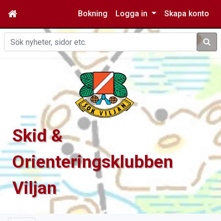
Bokning
Logga in
Skapa konto
Sök
Skid &
Orienteringsklubben
Viljan