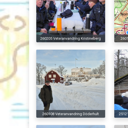
260205 Veteranvandring Kristineberg
2601
260108 Veteranvandring Döderhult
25121