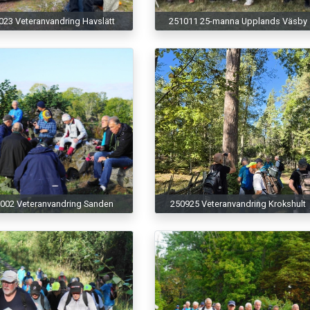
023 Veteranvandring Havslätt
251011 25-manna Upplands Väsby
002 Veteranvandring Sanden
250925 Veteranvandring Krokshult