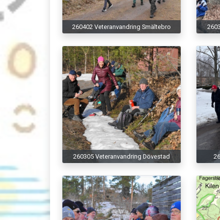
260402 Veteranvandring Smältebro
2603
260305 Veteranvandring Dövestad
26