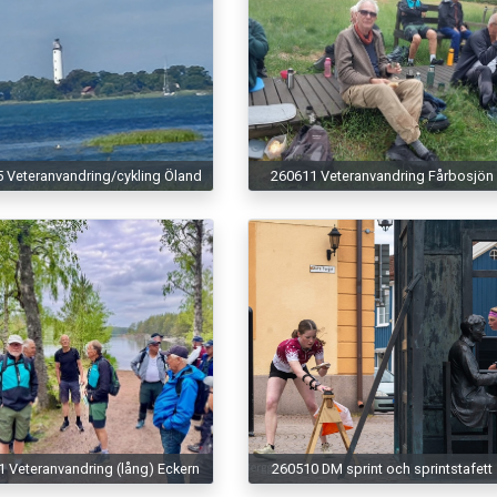
 Veteranvandring/cykling Öland
260611 Veteranvandring Fårbosjön
 Veteranvandring (lång) Eckern
260510 DM sprint och sprintstafett