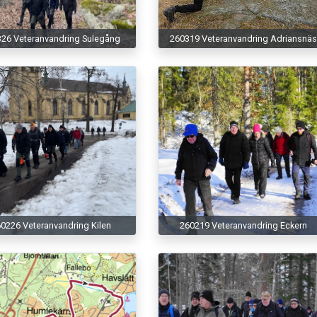
26 Veteranvandring Sulegång
260319 Veteranvandring Adriansnä
0226 Veteranvandring Kilen
260219 Veteranvandring Eckern