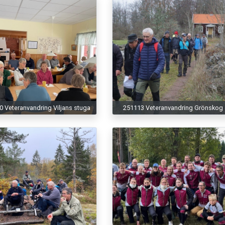
 Veteranvandring Viljans stuga
251113 Veteranvandring Grönskog