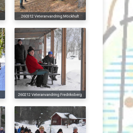
s
260312 Veteranvandring Möckhult
260212 Veteranvandring Fredriksberg