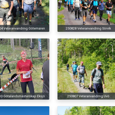
04 Veteranvandring Götemaren
250828 Veteranvandring Sörvik
10 Götalandsmästerskap Eksjö
250807 Veteranvandring Uvö