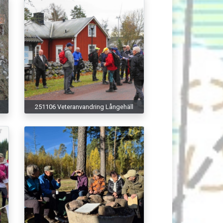
251106 Veteranvandring Långehäll