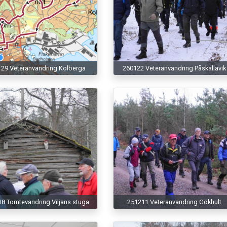
29 Veteranvandring Kolberga
260122 Veteranvandring Påskallavik
8 Tomtevandring Viljans stuga
251211 Veteranvandring Gökhult