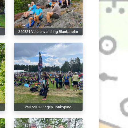
250821 Veteranvandring Blankaholm
250720 O-Ringen Jönköping