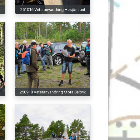
251016 Veteranvandring Hesjön runt
250918 Veteranvandring Stora Saltvik