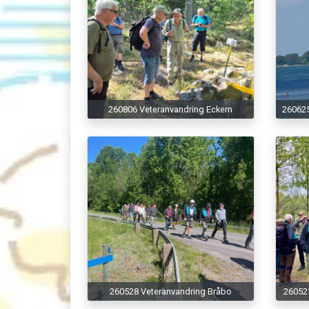
260806 Veteranvandring Eckern
260625
260528 Veteranvandring Bråbo
260521