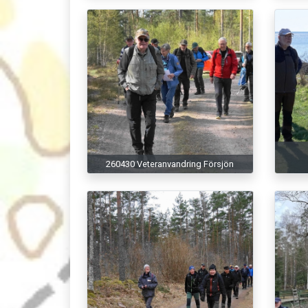
260430 Veteranvandring Försjön