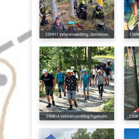
250911 Veteranvandring Jämserum
2509
250814 Veteranvandring Figeholm
2508