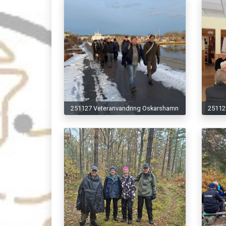
251127 Veteranvandring Oskarshamn
251120