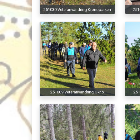
251030 Veteranvandring Kronoparken
251
251009 Veteranvandring Oknö
251