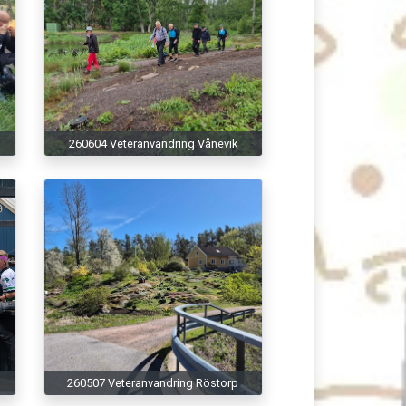
260604 Veteranvandring Vånevik
260507 Veteranvandring Röstorp