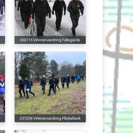
260115 Veteranvandring Fallegärde
251204 Veteranvandring Påskallavik