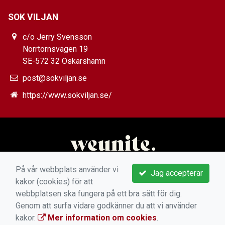
SOK VILJAN
c/o Jerry Svensson
Norrtornsvägen 19
SE-572 32 Oskarshamn
post@sokviljan.se
https://www.sokviljan.se/
På vår webbplats använder vi
Jag accepterar
kakor (cookies) för att
webbplatsen ska fungera på ett bra sätt för dig.
Genom att surfa vidare godkänner du att vi använder
kakor.
Mer information om cookies
.