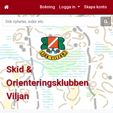
Bokning
Logga in
Skapa konto
Sök
Skid &
Orienteringsklubben
Viljan