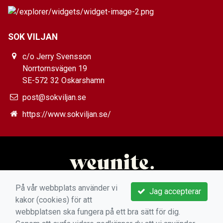
SOK VILJAN
c/o Jerry Svensson
Norrtornsvägen 19
SE-572 32 Oskarshamn
post@sokviljan.se
https://www.sokviljan.se/
På vår webbplats använder vi
Jag accepterar
kakor (cookies) för att
webbplatsen ska fungera på ett bra sätt för dig.