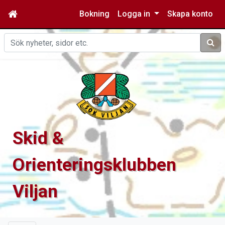
Bokning
Logga in
Skapa konto
Sök
Skid &
Orienteringsklubben
Viljan