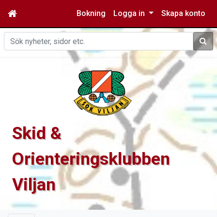
Bokning
Logga in
Skapa konto
Sök
Skid &
Orienteringsklubben
Viljan