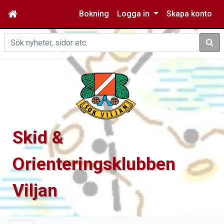
Bokning
Logga in
Skapa konto
Sök
Skid &
Orienteringsklubben
Viljan