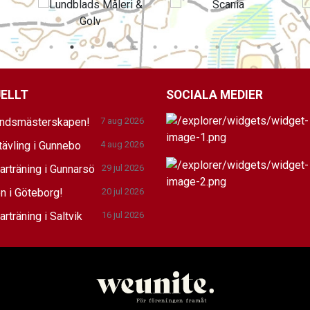
ELLT
SOCIALA MEDIER
andsmästerskapen!
7 aug 2026
tävling i Gunnebo
4 aug 2026
rträning i Gunnarsö
29 jul 2026
n i Göteborg!
20 jul 2026
träning i Saltvik
16 jul 2026