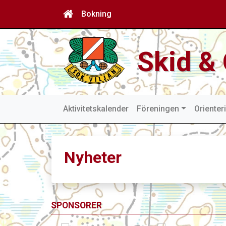
Bokning
Skid & 
Aktivitetskalender
Föreningen
Orienter
Nyheter
SPONSORER