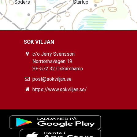
SOK VILJAN
c/o Jerry Svensson
Norrtornsvägen 19
SE-572 32 Oskarshamn
post@sokviljan.se
https://www.sokviljan.se/