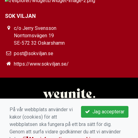
SOK VILJAN
c/o Jerry Svensson
Norrtornsvägen 19
SE-572 32 Oskarshamn
post@sokviljan.se
https://www.sokviljan.se/
På vår webbplats använder vi
Jag accepterar
kakor (cookies) för att
webbplatsen ska fungera på ett bra sätt för dig.
Genom att surfa vidare godkänner du att vi använder