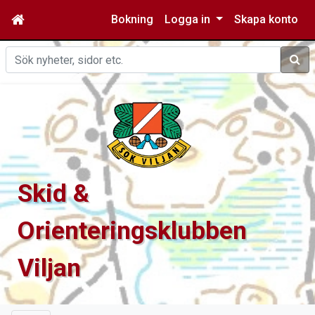
Bokning
Logga in
Skapa konto
Sök
Skid &
Orienteringsklubben
Viljan