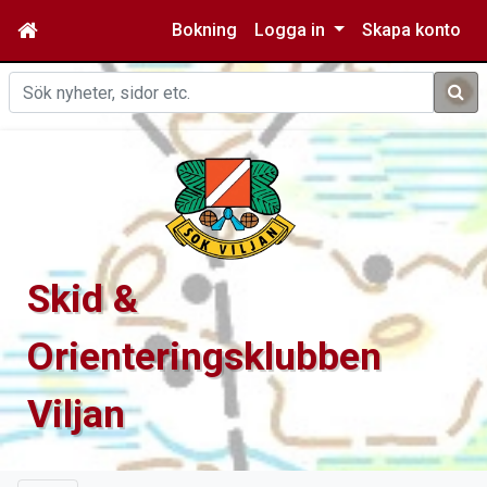
Bokning
Logga in
Skapa konto
Sök
Skid &
Orienteringsklubben
Viljan