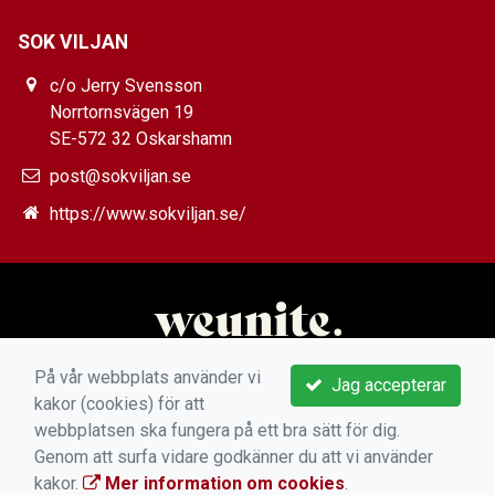
SOK VILJAN
c/o Jerry Svensson
Norrtornsvägen 19
SE-572 32 Oskarshamn
post@sokviljan.se
https://www.sokviljan.se/
På vår webbplats använder vi
Jag accepterar
kakor (cookies) för att
webbplatsen ska fungera på ett bra sätt för dig.
Genom att surfa vidare godkänner du att vi använder
kakor.
Mer information om cookies
.