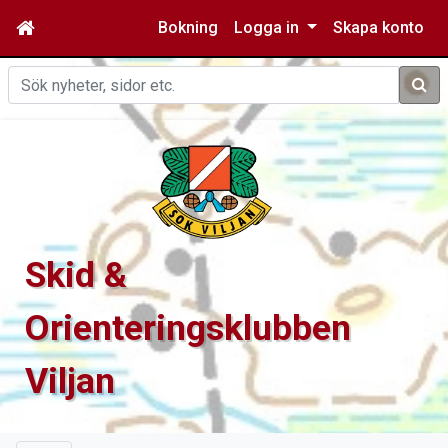
Bokning
Logga in
Skapa konto
Sök
Skid &
Orienteringsklubben
Viljan