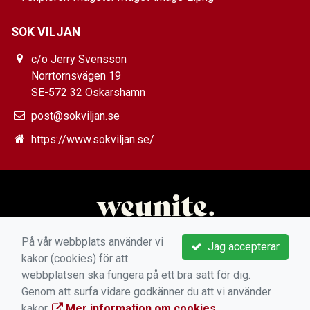
SOK VILJAN
c/o Jerry Svensson
Norrtornsvägen 19
SE-572 32 Oskarshamn
post@sokviljan.se
https://www.sokviljan.se/
På vår webbplats använder vi
Jag accepterar
kakor (cookies) för att
webbplatsen ska fungera på ett bra sätt för dig.
Genom att surfa vidare godkänner du att vi använder
kakor.
Mer information om cookies
.