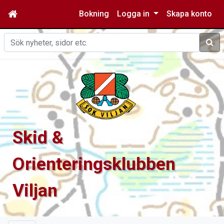
Bokning
Logga in
Skapa konto
Sök
Skid &
Orienteringsklubben
Viljan