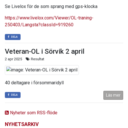
Se Livelox för de som sprang med gps-klocka
https://www.livelox.com/Viewer/OL-traning-
250403/Langsta?classId=919260
DELA
Veteran-OL i Sörvik 2 april
2 apr 2025
Resultat
40 deltagare i försommaridyll
Läs mer
DELA
Nyheter som RSS-flöde
NYHETSARKIV