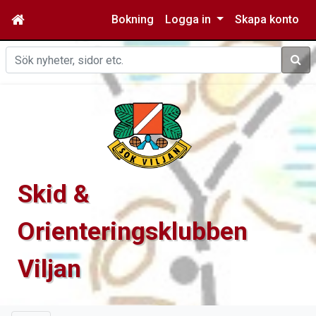
Bokning
Logga in
Skapa konto
Sök
Skid &
Orienteringsklubben
Viljan