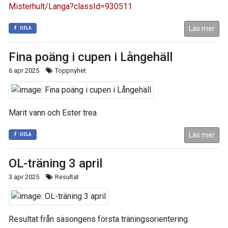
Misterhult/Langa?classId=930511
Läs mer
DELA
Fina poäng i cupen i Långehäll
6 apr 2025
Toppnyhet
Marit vann och Ester trea
Läs mer
DELA
OL-träning 3 april
3 apr 2025
Resultat
Resultat från säsongens första träningsorientering.