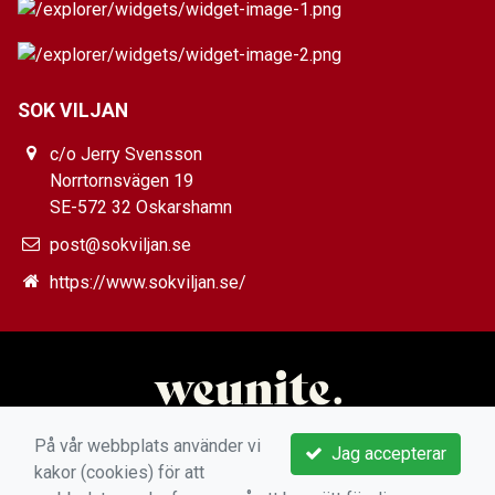
SOK VILJAN
c/o Jerry Svensson
Norrtornsvägen 19
SE-572 32 Oskarshamn
post@sokviljan.se
https://www.sokviljan.se/
På vår webbplats använder vi
Jag accepterar
kakor (cookies) för att