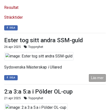
Resultat
Sträcktider
DELA
Ester tog sitt andra SSM-guld
26 apr 2025
Toppnyhet
Sydsvenska Mästerskap i Ullared
Läs mer
DELA
2:a 3:a 5:a i Pölder OL-cup
21 apr 2025
Toppnyhet