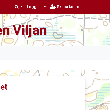
Logga in
Skapa konto
n Viljan
pet