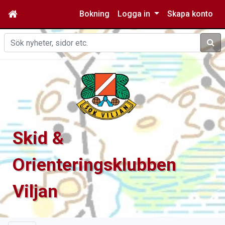
Bokning
Logga in
Skapa konto
Sök
Skid &
Orienteringsklubben
Viljan