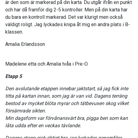
är den som är markerad på din karta. Du utgår ifrån en punkt
och har då framför dig 2-5 kontroller. Men på din karta har
du bara en kontroll markerad. Det var klurigt men också
väldigt roligt. Jag lyckades knipa åt mig en andra plats i B-
klassen.
Amalia Erlandsson
Madelene etta och Amalia tvåa i Pre-O.
Etapp 5
Den avslutande etappen innebar jaktstart, så jag fick inte
titta på kartan innan, som jag är van vid. Dagens terräng
bestod av mycket blöta myrar och tätbevuxen skog vilket
försämrade sikten.
Min dagsform var förvånansvärt bra, pigga ben som kan
låta udda efter en veckas tävlande.
Dagens etapp gick riktigt bra, jag lyckades genomföra