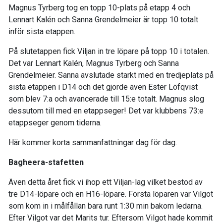
Magnus Tyrberg tog en topp 10-plats på etapp 4 och
Lennart Kalén och Sanna Grendelmeier är topp 10 totalt
inför sista etappen.
På slutetappen fick Viljan in tre löpare på topp 10 i totalen.
Det var Lennart Kalén, Magnus Tyrberg och Sanna
Grendelmeier. Sanna avslutade starkt med en tredjeplats på
sista etappen i D14 och det gjorde även Ester Löfqvist
som blev 7:a och avancerade till 15:e totalt. Magnus slog
dessutom till med en etappseger! Det var klubbens 73:e
etappseger genom tiderna.
Här kommer korta sammanfattningar dag för dag.
Bagheera-stafetten
Även detta året fick vi ihop ett Viljan-lag vilket bestod av
tre D14-löpare och en H16-löpare. Första löparen var Vilgot
som kom in i målfållan bara runt 1:30 min bakom ledarna.
Efter Vilgot var det Marits tur. Eftersom Vilgot hade kommit