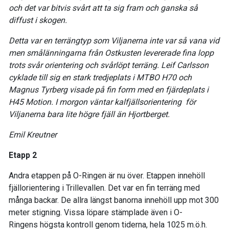
och det var bitvis svårt att ta sig fram och ganska så
diffust i skogen.
Detta var en terrängtyp som Viljanerna inte var så vana vid
men smålänningarna från Ostkusten levererade fina lopp
trots svår orientering och svårlöpt terräng. Leif Carlsson
cyklade till sig en stark tredjeplats i MTBO H70 och
Magnus Tyrberg visade på fin form med en fjärdeplats i
H45 Motion. I morgon väntar kalfjällsorientering för
Viljanerna bara lite högre fjäll än Hjortberget.
Emil Kreutner
Etapp 2
Andra etappen på O-Ringen är nu över. Etappen innehöll
fjällorientering i Trillevallen. Det var en fin terräng med
många backar. De allra längst banorna innehöll upp mot 300
meter stigning. Vissa löpare stämplade även i O-
Ringens högsta kontroll genom tiderna, hela 1025 m.ö.h.