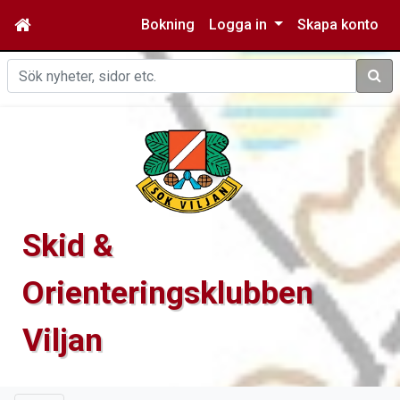
Bokning
Logga in
Skapa konto
Sök
Skid &
Orienteringsklubben
Viljan