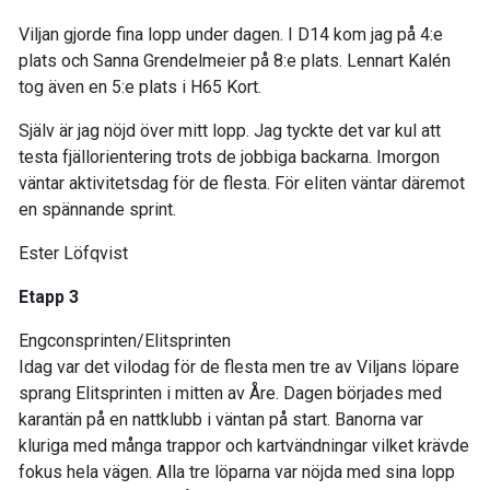
Viljan gjorde fina lopp under dagen. I D14 kom jag på 4:e
plats och Sanna Grendelmeier på 8:e plats. Lennart Kalén
tog även en 5:e plats i H65 Kort.
Själv är jag nöjd över mitt lopp. Jag tyckte det var kul att
testa fjällorientering trots de jobbiga backarna. Imorgon
väntar aktivitetsdag för de flesta. För eliten väntar däremot
en spännande sprint.
Ester Löfqvist
Etapp 3
Engconsprinten/Elitsprinten
Idag var det vilodag för de flesta men tre av Viljans löpare
sprang Elitsprinten i mitten av Åre. Dagen börjades med
karantän på en nattklubb i väntan på start. Banorna var
kluriga med många trappor och kartvändningar vilket krävde
fokus hela vägen. Alla tre löparna var nöjda med sina lopp