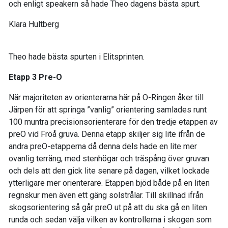
och enligt speakern så hade Theo dagens bästa spurt.
Klara Hultberg
Theo hade bästa spurten i Elitsprinten.
Etapp 3 Pre-O
När majoriteten av orienterarna här på O-Ringen åker till
Järpen för att springa ”vanlig” orientering samlades runt
100 muntra precisionsorienterare för den tredje etappen av
preO vid Fröå gruva. Denna etapp skiljer sig lite ifrån de
andra preO-etapperna då denna dels hade en lite mer
ovanlig terräng, med stenhögar och träspång över gruvan
och dels att den gick lite senare på dagen, vilket lockade
ytterligare mer orienterare. Etappen bjöd både på en liten
regnskur men även ett gäng solstrålar. Till skillnad ifrån
skogsorientering så går preO ut på att du ska gå en liten
runda och sedan välja vilken av kontrollerna i skogen som