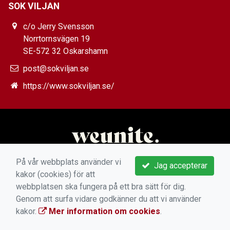
SOK VILJAN
c/o Jerry Svensson
Norrtornsvägen 19
SE-572 32 Oskarshamn
post@sokviljan.se
https://www.sokviljan.se/
På vår webbplats använder vi
Jag accepterar
kakor (cookies) för att
webbplatsen ska fungera på ett bra sätt för dig.
Genom att surfa vidare godkänner du att vi använder
kakor.
Mer information om cookies
.