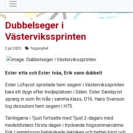
Dubbelseger i
Västervikssprinten
2 jul 2025
Toppnyhet
Ester etta och Ester tvåa, Erik vann dubbelt
Ester Löfqvist sprintade hem segern i Västervikssprinten
bara ett dygn efter tredjeplatsen i Sälen. Ester Sandqvist
sprang in som fin tvåa i samma klass, D16. Hans Svenson
tog dessutom hem segern i H75.
Tävlingarna i Tjust fortsatte med Tjust 2-dagars med
medeldistans första dagen i tryckande högsommarvärme.
Erik Lennartsson behärskade tekniken och hettan bäst och