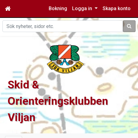
Bokning
Logga in
Skapa konto
Sök
Skid &
Orienteringsklubben
Viljan