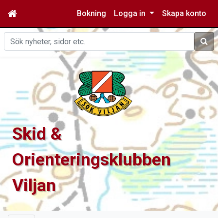
Bokning
Logga in
Skapa konto
Sök
Skid &
Orienteringsklubben
Viljan