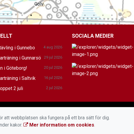
ELLT
SOCIALA MEDIER
tävling i Gunnebo
4 aug 2026
rträning i Gunnarsö
29 jul 2026
n i Göteborg!
20 jul 2026
träning i Saltvik
16 jul 2026
oppet 2 juli
2 jul 2026
r att webbplatsen ska fungera på ett bra sätt för dig.
änder kakor.
Mer information om cookies
.