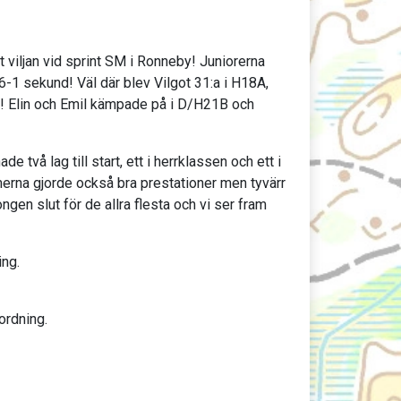
at viljan vid sprint SM i Ronneby! Juniorerna
 6-1 sekund! Väl där blev Vilgot 31:a i H18A,
m! Elin och Emil kämpade på i D/H21B och
två lag till start, ett i herrklassen och ett i
merna gjorde också bra prestationer men tyvärr
ngen slut för de allra flesta och vi ser fram
ing.
tordning.