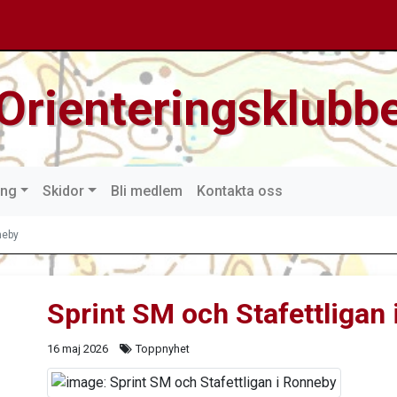
Orienteringsklubbe
ing
Skidor
Bli medlem
Kontakta oss
neby
Sprint SM och Stafettligan
16 maj 2026
Toppnyhet