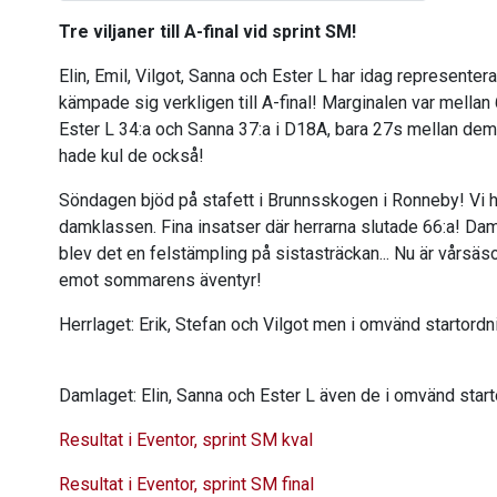
Tre viljaner till A-final vid sprint SM!
Elin, Emil, Vilgot, Sanna och Ester L har idag representer
kämpade sig verkligen till A-final! Marginalen var mellan
Ester L 34:a och Sanna 37:a i D18A, bara 27s mellan de
hade kul de också!
Söndagen bjöd på stafett i Brunnsskogen i Ronneby! Vi hade 
damklassen. Fina insatser där herrarna slutade 66:a! Da
blev det en felstämpling på sistasträckan... Nu är vårsäso
emot sommarens äventyr!
Herrlaget: Erik, Stefan och Vilgot men i omvänd startordn
Damlaget: Elin, Sanna och Ester L även de i omvänd star
Resultat i Eventor, sprint SM kval
Resultat i Eventor, sprint SM final