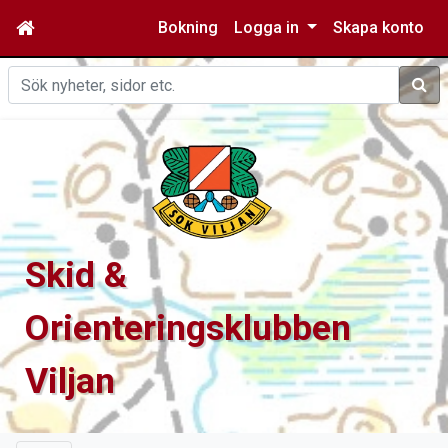
Bokning
Logga in
Skapa konto
Sök
Skid &
Orienteringsklubben
Viljan