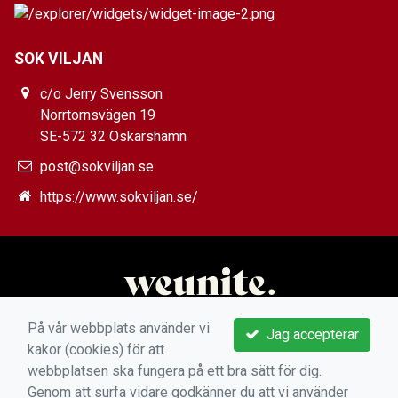
SOK VILJAN
c/o Jerry Svensson
Norrtornsvägen 19
SE-572 32 Oskarshamn
post@sokviljan.se
https://www.sokviljan.se/
På vår webbplats använder vi
Jag accepterar
kakor (cookies) för att
webbplatsen ska fungera på ett bra sätt för dig.
Genom att surfa vidare godkänner du att vi använder