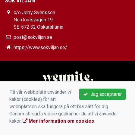
SOK VILJAN
c/o Jerry Svensson
Norrtornsvägen 19
SE-572 32 Oskarshamn
post@sokviljan.se
https://www.sokviljan.se/
På vår webbplats använder vi
Jag accepterar
kakor (cookies) för att
webbplatsen ska fungera på ett bra sätt för dig.
Genom att surfa vidare godkänner du att vi använder
kakor.
Mer information om cookies
.