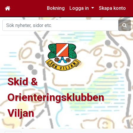
Bokning
Logga in
Skapa konto
Sök
Skid &
Orienteringsklubben
Viljan